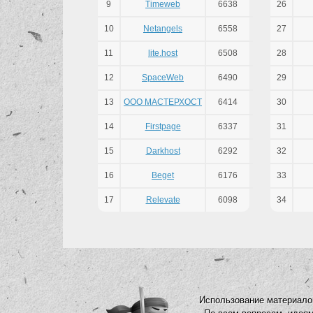
9
Timeweb
6638
26
10
Netangels
6558
27
11
lite.host
6508
28
12
SpaceWeb
6490
29
13
ООО МАСТЕРХОСТ
6414
30
14
Firstpage
6337
31
15
Darkhost
6292
32
16
Beget
6176
33
17
Relevate
6098
34
Использование материалов